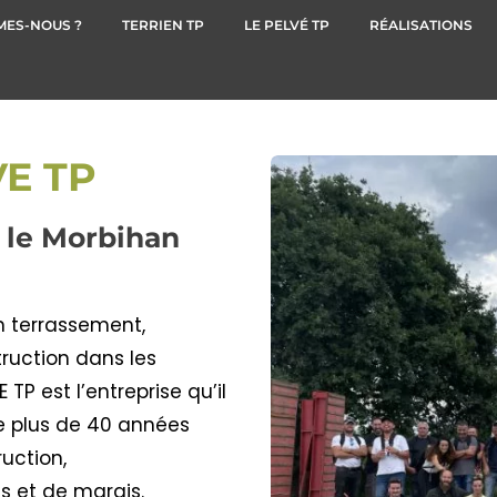
MES-NOUS ?
TERRIEN TP
LE PELVÉ TP
RÉALISATIONS
VE TP
s le Morbihan
n terrassement,
ruction dans les
TP est l’entreprise qu’il
e plus de 40 années
uction,
s et de marais.