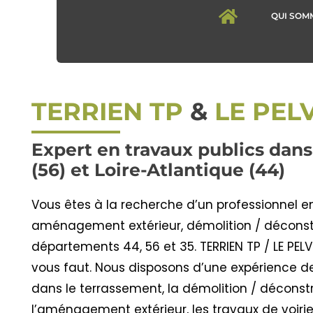
Passer
QUI SOM
au
contenu
TERRIEN TP
&
LE PEL
Expert en travaux publics dan
(56) et Loire-Atlantique (44)
Vous êtes à la recherche d’un professionnel e
aménagement extérieur, démolition / déconst
départements 44, 56 et 35. TERRIEN TP / LE PELVE 
vous faut. Nous disposons d’une expérience d
dans le terrassement, la démolition / déconstr
l’aménagement extérieur, les travaux de voirie