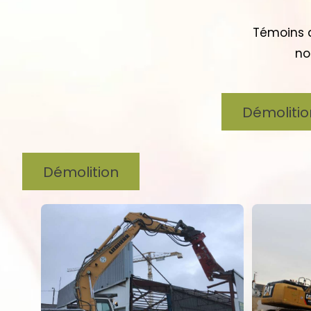
Témoins d
no
Démolitio
Démolition